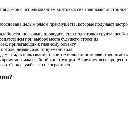
ния домов с использованием винтовых свай занимает достойное 
 обоснована целым рядом преимуществ, которые получают застр
адобности, поскольку проводить этап подготовки грунта, необхо
репятствием при выборе места будущего строения.
оек, прилегающих к главному объекту.
погоде, независимо от времени года.
амента, использование такой технологии позволяет сэкономить
 время монтажа свайной конструкции. В среднем весь процесс за
нта. Срок службы его не ограничен.
ваи?