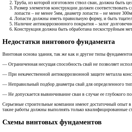
Труба, из которой изготовлен ствол сваи, должна быть це
Размер элементов конструкции должен соответствовать с
лопасти – не менее 5мм, диаметр лопасти – не менее 300м
Лопасти должны иметь правильную форму, и быть тщател
Наличие антикоррозионного покрытия – залог долговечно
Конструкция должна быть обработана пескоструйным ме
Недостатки винтового фундамента
Винтовая основа здания, так же как и другие типы фундаменто
— Ограниченная несущая способность свай не позволяет испо
— При некачественной антикоррозионной защите металла конс
— Неправильный подбор диаметра свай для определенного типа
— Не допускается вывинчивание сваи в случае ее глубокого п
Серьезные строительные компании имеют достаточный опыт в 
такие работы должны выполнять только квалифицированные с
Схемы винтовых фундаментов