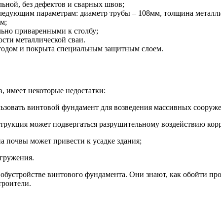
льной, без дефектов и сварных швов;
ледующим параметрам: диаметр трубы – 108мм, толщина металли
м;
ьно приваренными к столбу;
сти металлической сваи.
тодом и покрыта специальным защитным слоем.
в, имеет некоторые недостатки:
льзовать винтовой фундамент для возведения массивных сооруж
трукция может подвергаться разрушительному воздействию кор
 почвы может привести к усадке здания;
огружения.
обустройстве винтового фундамента. Они знают, как обойти пр
троители.