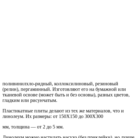
поливинилхло-ридный, коллоксилиновый, резиновый
(релин), пергаминный. Изготовляют его на бумажной или
тканевой основе (может быть и без основы), разных цветов,
гладким или рисунчатым.
Пластикатные плиты делают из тех же материалов, что и
линолеум. Их размеры: от 150X150 до 300X300
мм, толщина — от 2 до 5 мм.
Линолеум можно настилать насухо (без приклейки), но лучше