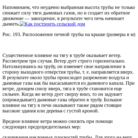
Напоминаем, что неудачно выбранная высота трубы не только
снижает силу тяги дымовых газов, но и создает их обратное
движение — завихрение, в результате чего печь начинает
дымить.
Рис. 193. Расположение печной трубы на крыше (размеры в м)
Существенное влияние на тягу в трубе оказывает ветер.
Рассмотрим три случая. Ветер дует строго горизонтально.
Натолкнувшись на трубу, он изменяет свое направление в
сторону выходного отверстия трубы, т. е. направляется вверх.
В результате около трубы происходит разрежение воздуха и
дымовые газы как бы высасываются из дымового канала. При
ветре, дующем снизу вверх, тяга в трубе становится еще
сильнее. Когда же ветер дует сверху вниз, то он задувает
(опрокидывает) дымовые газы обратно в трубу. Большое
влияние на тягу в печи оказывают также рядом стоящие
высокие здания или деревья с густой кроной.
Вредное влияние ветра можно снизить при помощи
следующих предупредительных мер:
скашивания наклонных плоскостей трубы. Для этого на верх