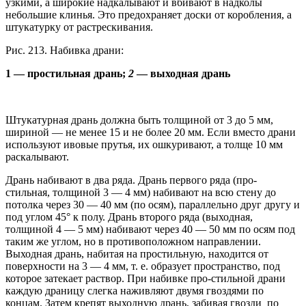
узкими, а широкие надкалывают и вбивают в надколы
небольшие клинья. Это предохраняет доски от коробления, а
штукатурку от растрескивания.
Рис. 213. Набивка драни:
1 — простильная дрань;
2
— выходная дрань
Штукатурная дрань должна быть толщиной от 3 до 5 мм,
шириной — не менее 15 и не более 20 мм. Если вместо драни
используют ивовые прутья, их ошкуривают, а толще 10 мм
раскалывают.
Дрань набивают в два ряда. Дрань первого ряда (про-
стильная, толщиной 3 — 4 мм) набивают на всю стену до
потолка через 30 — 40 мм (по осям), параллельно друг другу и
под углом 45° к полу. Дрань второго ряда (выходная,
толщиной 4 — 5 мм) набивают через 40 — 50 мм по осям под
таким же углом, но в противоположном направлении.
Выходная дрань, набитая на простильную, находится от
поверхности на 3 — 4 мм, т. е. образует пространство, под
которое затекает раствор. При набивке про-стильной драни
каждую драницу слегка наживляют двумя гвоздями по
концам. Затем крепят выходную дрань, забивая гвозди по