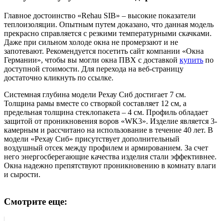
Главное достоинство «Rehau SIB» – высокие показатели
теплоизоляции. Опытным путем доказано, что данная модель
прекрасно справляется с резкими температурными скачками.
Даже при сильном холоде окна не промерзают и не
запотевают. Рекомендуется посетить сайт компании «Окна
Германии», чтобы вы могли окна ПВХ с доставкой
купить
по
доступной стоимости. Для перехода на веб-страницу
достаточно кликнуть по ссылке.
Системная глубина модели Рехау Сиб достигает 7 см.
Толщина рамы вместе со створкой составляет 12 см, а
предельная толщина стеклопакета – 4 см. Профиль обладает
защитой от проникновения воров «WK3». Изделие является 3-
камерным и рассчитано на использование в течение 40 лет. В
модели «Рехау Сиб» присутствует дополнительный
воздушный отсек между профилем и армированием. За счет
него энергосберегающие качества изделия стали эффективнее.
Окна надежно препятствуют проникновению в комнату влаги
и сырости.
Смотрите еще: