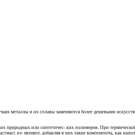
учаях металлы и их сплавы заменяются более дешевыми искусст
ких природных или синтетичес- ких полимеров. При термическо
стмасс из- меняют, добавляя в них такие компоненты, как напол