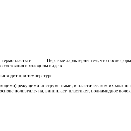
а термопласты и Пер- вые характерны тем, что после формовк
 состояния в холодном виде в
оисходит при температуре
бходимо) режущими инструментами, в пластичес- ком их можно г
нове полиэтиле- на, винипласт, пластикет, полиамидное волокно